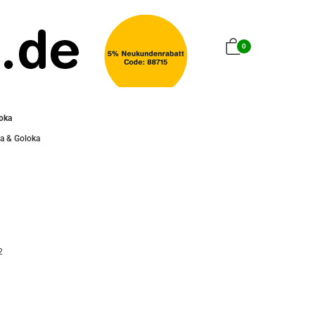
0
oka
a & Goloka
-2