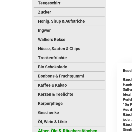
Teegeschirr
Zucker
Honig, Sirup & Aufstriche
Ingwer
Walkers Kekse
Nüsse, Saaten & Chips
Trockenfrüchte
Bio Schokolade
Besc
Bonbons & Fruchtgummi
Räuch
Handg
Kaffee & Kakao
Süßer,
Kerzen & Teelichte
Ideal 
Perfe
Körperpflege
15g 
Aus d
Geschenke
Räuch
jeder 
Öl, Wein & Likör
Räuch
Sinnl
Äther. Öle & Räucherstäbchen