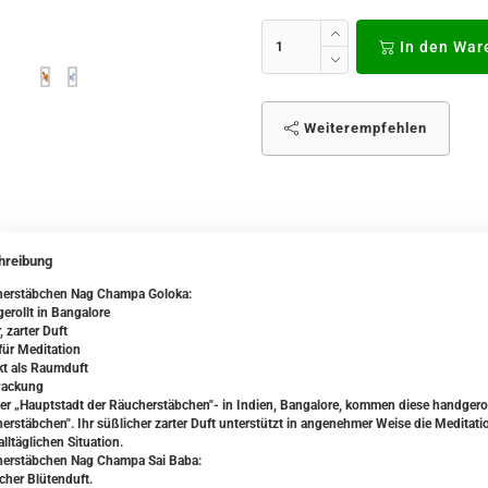
In den War
Weiterempfehlen
hreibung
erstäbchen Nag Champa Goloka:
erollt in Bangalore
 zarter Duft
für Meditation
kt als Raumduft
Packung
er „Hauptstadt der Räucherstäbchen"- in Indien, Bangalore, kommen diese handgero
erstäbchen". Ihr süßlicher zarter Duft unterstützt in angenehmer Weise die Meditatio
alltäglichen Situation.
erstäbchen Nag Champa Sai Baba:
icher Blütenduft.