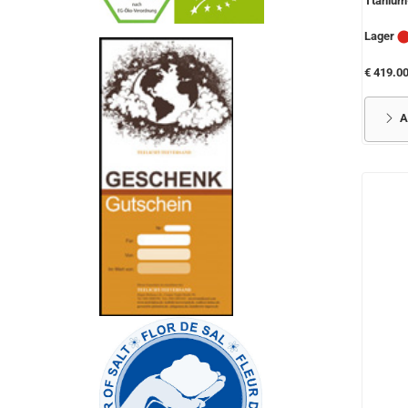
Ttanium
Lager
-
----------------
€ 419.0
A