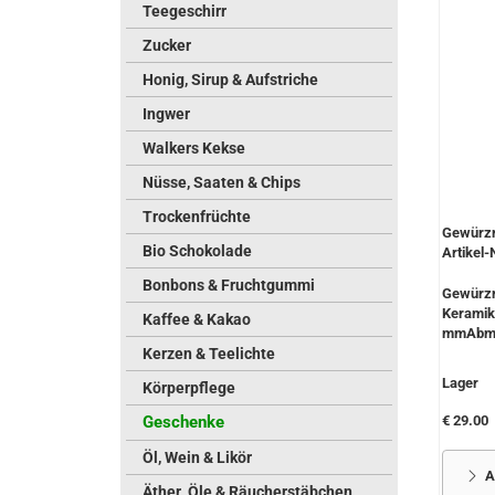
Teegeschirr
Zucker
Honig, Sirup & Aufstriche
Ingwer
Walkers Kekse
Nüsse, Saaten & Chips
Trockenfrüchte
Gewürzm
Bio Schokolade
Artikel-
Bonbons & Fruchtgummi
Gewürz
Keramik
Kaffee & Kakao
mmAbmes
Kerzen & Teelichte
Lager
Körperpflege
Geschenke
€ 29.00
Öl, Wein & Likör
A
Äther. Öle & Räucherstäbchen