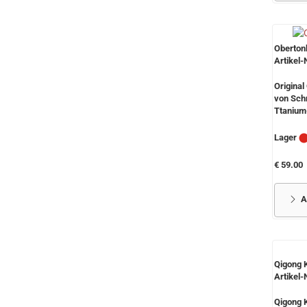
Oberton
Artikel-
Original
von Schn
Ttanium
Lager
€ 59.00
A
Qigong K
Artikel-
Qigong K