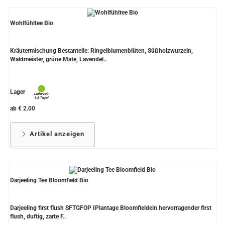
Wohlfühltee Bio
Kräutermischung Bestanteile: Ringelblumenblüten, Süßholzwurzeln,
Waldmeister, grüne Mate, Lavendel..
Lager
ab € 2.00
Artikel anzeigen
Darjeeling Tee Bloomfield Bio
Darjeeling first flush SFTGFOP IPlantage Bloomfieldein hervorragender first
flush, duftig, zarte F..