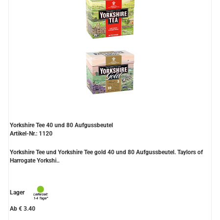
Grüntee aus Ceylon, Darjeeling,
Formosa...
Teemischungen
Verschiedene Anbaugebiete
Rooibos Tee
Yogi - und Beuteltee
Aromatisierter Grüntee
Yorkshire Tee 40 und 80 Aufgussbeutel
Artikel-Nr.: 1120
Aromatisierter Schwarztee
Yorkshire Tee und Yorkshire Tee gold 40 und 80 Aufgussbeutel. Taylors of
Harrogate Yorkshi..
Früchtetee
Lager
Ab € 3.40