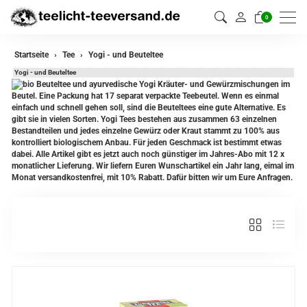
0
zurück
Startseite
Tee
Yogi - und Beuteltee
Yogi - und Beuteltee
Darjeeling Tee
Beuteltee und ayurvedische Yogi Kräuter- und Gewürzmischungen im
Beutel. Eine Packung hat 17 separat verpackte Teebeutel. Wenn es einmal
einfach und schnell gehen soll, sind die Beuteltees eine gute Alternative. Es
Assam Tee
gibt sie in vielen Sorten. Yogi Tees bestehen aus zusammen 63 einzelnen
Bestandteilen und jedes einzelne Gewürz oder Kraut stammt zu 100% aus
Ceylon Tee
kontrolliert biologischem Anbau. Für jeden Geschmack ist bestimmt etwas
dabei. Alle Artikel gibt es jetzt auch noch günstiger im Jahres-Abo mit 12 x
Sikkim Tee
monatlicher Lieferung. Wir liefern Euren Wunschartikel ein Jahr lang, eimal im
Monat versandkostenfrei, mit 10% Rabatt. Dafür bitten wir um Eure Anfragen.
China Tee
Oolong
Grüner Tee aus China
Jasmin Tee
Grüner Tee aus Japan