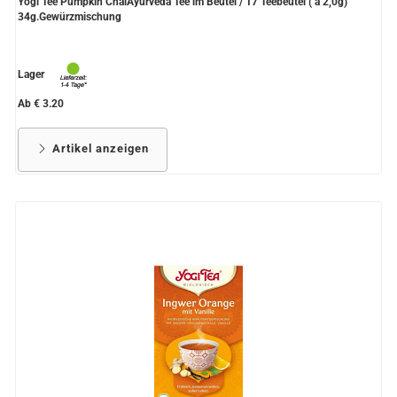
Yogi Tee Pumpkin ChaiAyurveda Tee im Beutel / 17 Teebeutel ( à 2,0g)
34g.Gewürzmischung
Lager
Ab € 3.20
Artikel anzeigen