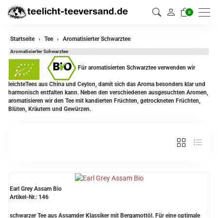
0
zurück
Startseite
Tee
Aromatisierter Schwarztee
Aromatisierter Schwarztee
Darjeeling Tee
Für aromatisierten Schwarztee verwenden wir
Assam Tee
leichteTees aus China und Ceylon, damit sich das Aroma besonders klar und
harmonisch entfalten kann. Neben den verschiedenen ausgesuchten Aromen,
Ceylon Tee
aromatisieren wir den Tee mit kandierten Früchten, getrockneten Früchten,
Blüten, Kräutern und Gewürzen.
Sikkim Tee
China Tee
Oolong
Grüner Tee aus China
Earl Grey Assam Bio
Jasmin Tee
Artikel-Nr.: 146
Grüner Tee aus Japan
schwarzer Tee aus Assamder Klassiker mit Bergamottöl. Für eine optimale