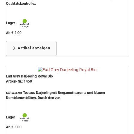
Qualitätskontrolle..
Grüntee aus Ceylon, Darjeeling,
Formosa...
Lager
Teemischungen
Ab € 2.00
Verschiedene Anbaugebiete
Artikel anzeigen
Rooibos Tee
Yogi - und Beuteltee
Aromatisierter Grüntee
Earl Grey Darjeeling Royal Bio
Artikel-Nr.: 1450
Aromatisierter Schwarztee
schwarzer Tee aus Darjeelingmit Bergamottearoma und blauen
Kornblumenblüten. Durch den zar..
Früchtetee
Lager
Ab € 3.00