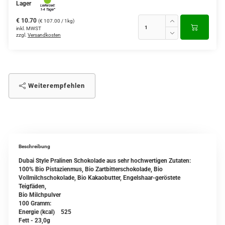
Lager
€ 10.70
(€ 107.00 / 1kg)
inkl. MWST
zzgl.
Versandkosten
Weiterempfehlen
Beschreibung
Dubai Style Pralinen Schokolade aus sehr hochwertigen Zutaten:
100% Bio Pistazienmus, Bio Zartbitterschokolade, Bio
Vollmilchschokolade, Bio Kakaobutter, Engelshaar-geröstete
Teigfäden,
Bio Milchpulver
100 Gramm:
Energie (kcal) 525
Fett - 23,0g