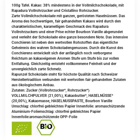
100g Tafel. Kakao: 38% mindestens in der Vollmilchschokolade, mit
Rapadura Vollrohrzucker und Cristallino Rohrzucker.
Zarte Vollmilchschokolade mit ganzen, gerösteten Haselnüssen. Das
Aroma des hochwertigen, fair gehandelten Kakaos wird durch den
charakteristischen, karamelligen Geschmack des Rapadura
Vollrohrzuckers und einer Prise echter Bourbon Vanille abgerundet
und verleiht der Schokolade eine ganze besondere Note. Das intensive
Conchieren ist neben den wertvollen Rohstoffen das eigentliche
Geheimnis des wahren Schokoladengenusses. Durch die Kunst des
Conchierens entwickelt sich der anfänglich noch verborgene
Reichtum an kakaoeigenen Aromen Stufe um Stufe bis zur vollen
Entfaltung. Gleichzeitig entsteht vollkommene Feinheit und der
unvergleichlich zarte Schmelz.
Rapunzel Schokolade steht für höchste Qualität nach Schweizer
Herstellertradition verbunden mit wertvollen fair gehandelten Zutaten
aus ökologischem Anbau.
Zutaten: Zucker (Vollrohrzucker*, Rohrzucker*)
VOLLMILCHPULVER (21,00%), Kakaobutter*, HASELNÜSSE*
(20,00%), Kakaomasse, HASELNUSSPASTE, Bourbon Vanille
Umschlag: chlorfrei gebleichtes Papier Innenfolie: aromaschützende
Aluminium-Foliemschlag: chlorfrei gebleichtes Papier
Innenfolie:aromaschützende OPP-Folie