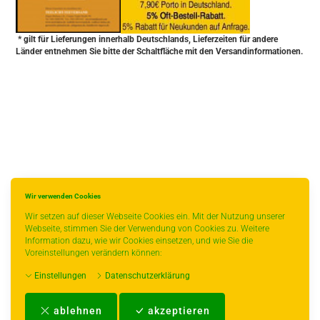
* gilt für Lieferungen innerhalb Deutschlands, Lieferzeiten für andere
Länder entnehmen Sie bitte der Schaltfläche mit den Versandinformationen.
Wir verwenden Cookies
Wir setzen auf dieser Webseite Cookies ein. Mit der Nutzung unserer
Webseite, stimmen Sie der Verwendung von Cookies zu. Weitere
Information dazu, wie wir Cookies einsetzen, und wie Sie die
Voreinstellungen verändern können:
Einstellungen
Datenschutzerklärung
Impressum
-
AGB
-
Zahlungs- und Versandbedingungen
-
Kontakt
-
Teeinfo
-
ablehnen
akzeptieren