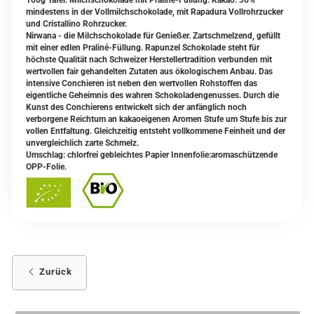
100g Tafel. Milchschokolade mit Praliné-Füllung.
Kakao: 36%
mindestens in der Vollmilchschokolade, mit Rapadura Vollrohrzucker
und Cristallino Rohrzucker.
Nirwana - die Milchschokolade für Genießer. Zartschmelzend, gefüllt
mit einer edlen Praliné-Füllung. Rapunzel Schokolade steht für
höchste Qualität nach Schweizer Herstellertradition verbunden mit
wertvollen fair gehandelten Zutaten aus ökologischem Anbau. Das
intensive Conchieren ist neben den wertvollen Rohstoffen das
eigentliche Geheimnis des wahren Schokoladengenusses. Durch die
Kunst des Conchierens entwickelt sich der anfänglich noch
verborgene Reichtum an kakaoeigenen Aromen Stufe um Stufe bis zur
vollen Entfaltung. Gleichzeitig entsteht vollkommene Feinheit und der
unvergleichlich zarte Schmelz.
Umschlag: chlorfrei gebleichtes Papier Innenfolie:aromaschützende
OPP-Folie.
Zurück