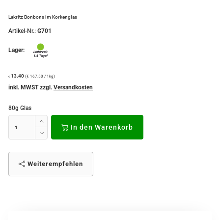
Lakritz Bonbons im Korkenglas
Artikel-Nr.:
G701
Lager:
13.40
(€ 167.50 / 1kg)
€
inkl. MWST zzgl.
Versandkosten
80g Glas
In den Warenkorb
Weiterempfehlen