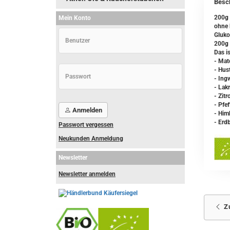
Besc
200g 
Mein Konto
ohne 
Gluko
200g 
Das i
- Mat
- Hus
- Ing
- Lak
- Zit
- Pfe
Anmelden
- Him
- Erd
Passwort vergessen
Neukunden Anmeldung
Newsletter
Newsletter anmelden
Z