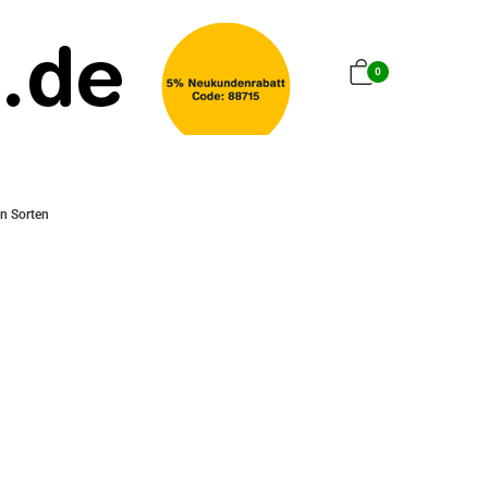
0
n Sorten