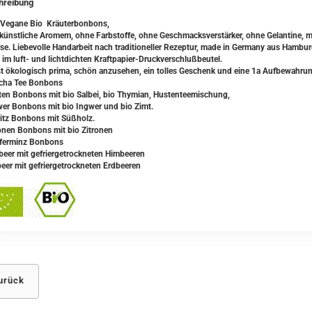
hreibung
Vegane Bio Kräuterbonbons,
künstliche Aromem, ohne Farbstoffe, ohne Geschmacksverstärker, ohne Gelantine, mit
se. Liebevolle Handarbeit nach traditioneller Rezeptur, made in Germany aus Hambu
im luft- und lichtdichten Kraftpapier-Druckverschlußbeutel.
st ökologisch prima, schön anzusehen, ein tolles Geschenk und eine 1a Aufbewahrun
cha Tee Bonbons
ten Bonbons mit bio Salbei, bio Thymian, Hustenteemischung,
wer Bonbons mit bio Ingwer und bio Zimt.
ritz Bonbons mit Süßholz.
ronen Bonbons mit bio Zitronen
fferminz Bonbons
beer mit gefriergetrockneten Himbeeren
beer mit gefriergetrockneten Erdbeeren
urück