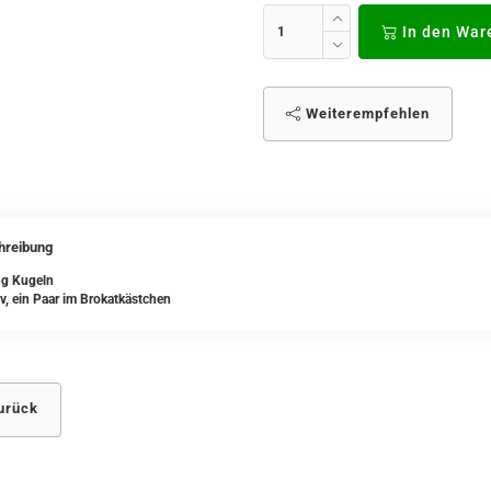
In den War
Weiterempfehlen
hreibung
g Kugeln
v, ein Paar im Brokatkästchen
urück