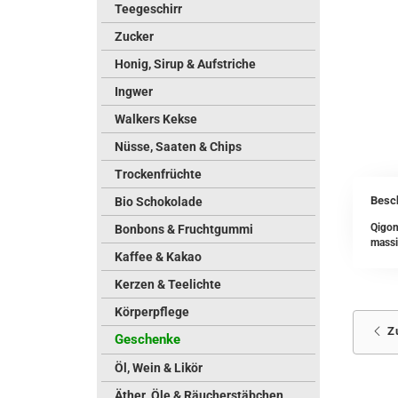
Teegeschirr
Zucker
Honig, Sirup & Aufstriche
Ingwer
Walkers Kekse
Nüsse, Saaten & Chips
Trockenfrüchte
Besc
Bio Schokolade
Qigon
Bonbons & Fruchtgummi
massi
Kaffee & Kakao
Kerzen & Teelichte
Körperpflege
Z
Geschenke
Öl, Wein & Likör
Äther. Öle & Räucherstäbchen