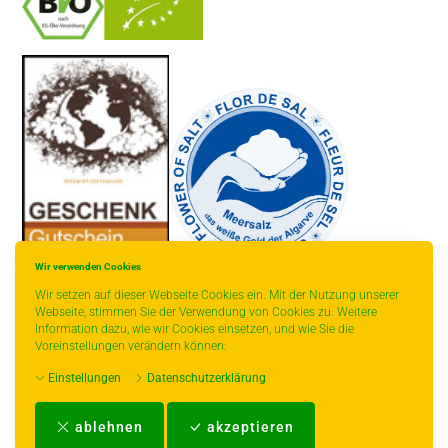
-
----------------
Wir verwenden Cookies
Wir setzen auf dieser Webseite Cookies ein. Mit der Nutzung unserer
Webseite, stimmen Sie der Verwendung von Cookies zu. Weitere
Information dazu, wie wir Cookies einsetzen, und wie Sie die
Voreinstellungen verändern können:
* gilt für Lieferungen innerhalb Deutschlands, Lieferzeiten für andere
Einstellungen
Datenschutzerklärung
Länder entnehmen Sie bitte der Schaltfläche mit den Versandinformationen.
Impressum
-
AGB
-
Zahlungs- und Versandbedingungen
-
Kontakt
-
Teeinfo
-
ablehnen
akzeptieren
Biozertifikat
-
Widerrufsrecht
-
Datenschutzerklärung
-