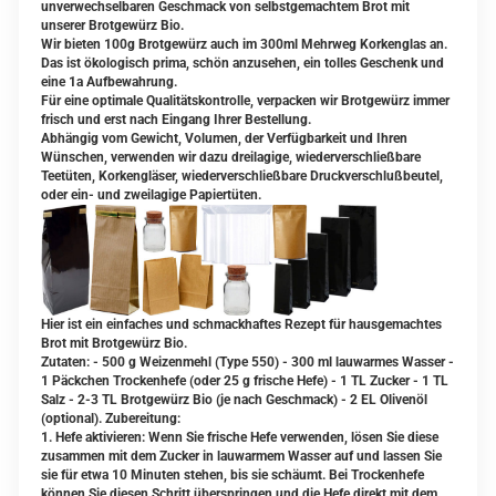
unverwechselbaren Geschmack von selbstgemachtem Brot mit
unserer Brotgewürz Bio.
Wir bieten 100g Brotgewürz auch im 300ml Mehrweg Korkenglas an.
Das ist ökologisch prima, schön anzusehen, ein tolles Geschenk und
eine 1a Aufbewahrung.
Für eine optimale Qualitätskontrolle, verpacken wir Brotgewürz immer
frisch und erst nach Eingang Ihrer Bestellung.
Abhängig vom Gewicht, Volumen, der Verfügbarkeit und Ihren
Wünschen, verwenden wir dazu dreilagige, wiederverschließbare
Teetüten, Korkengläser, wiederverschließbare Druckverschlußbeutel,
oder ein- und zweilagige Papiertüten.
Hier ist ein einfaches und schmackhaftes Rezept für hausgemachtes
Brot mit Brotgewürz Bio.
Zutaten: - 500 g Weizenmehl (Type 550) - 300 ml lauwarmes Wasser -
1 Päckchen Trockenhefe (oder 25 g frische Hefe) - 1 TL Zucker - 1 TL
Salz - 2-3 TL Brotgewürz Bio (je nach Geschmack) - 2 EL Olivenöl
(optional). Zubereitung:
1. Hefe aktivieren: Wenn Sie frische Hefe verwenden, lösen Sie diese
zusammen mit dem Zucker in lauwarmem Wasser auf und lassen Sie
sie für etwa 10 Minuten stehen, bis sie schäumt. Bei Trockenhefe
können Sie diesen Schritt überspringen und die Hefe direkt mit dem