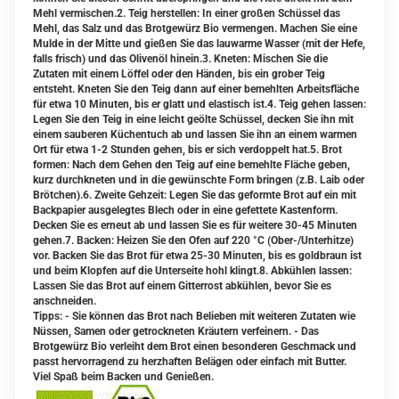
Mehl vermischen.2. Teig herstellen: In einer großen Schüssel das
Mehl, das Salz und das Brotgewürz Bio vermengen. Machen Sie eine
Mulde in der Mitte und gießen Sie das lauwarme Wasser (mit der Hefe,
falls frisch) und das Olivenöl hinein.3. Kneten: Mischen Sie die
Zutaten mit einem Löffel oder den Händen, bis ein grober Teig
entsteht. Kneten Sie den Teig dann auf einer bemehlten Arbeitsfläche
für etwa 10 Minuten, bis er glatt und elastisch ist.4. Teig gehen lassen:
Legen Sie den Teig in eine leicht geölte Schüssel, decken Sie ihn mit
einem sauberen Küchentuch ab und lassen Sie ihn an einem warmen
Ort für etwa 1-2 Stunden gehen, bis er sich verdoppelt hat.5. Brot
formen: Nach dem Gehen den Teig auf eine bemehlte Fläche geben,
kurz durchkneten und in die gewünschte Form bringen (z.B. Laib oder
Brötchen).6. Zweite Gehzeit: Legen Sie das geformte Brot auf ein mit
Backpapier ausgelegtes Blech oder in eine gefettete Kastenform.
Decken Sie es erneut ab und lassen Sie es für weitere 30-45 Minuten
gehen.7. Backen: Heizen Sie den Ofen auf 220 °C (Ober-/Unterhitze)
vor. Backen Sie das Brot für etwa 25-30 Minuten, bis es goldbraun ist
und beim Klopfen auf die Unterseite hohl klingt.8. Abkühlen lassen:
Lassen Sie das Brot auf einem Gitterrost abkühlen, bevor Sie es
anschneiden.
Tipps: - Sie können das Brot nach Belieben mit weiteren Zutaten wie
Nüssen, Samen oder getrockneten Kräutern verfeinern. - Das
Brotgewürz Bio verleiht dem Brot einen besonderen Geschmack und
passt hervorragend zu herzhaften Belägen oder einfach mit Butter.
Viel Spaß beim Backen und Genießen.