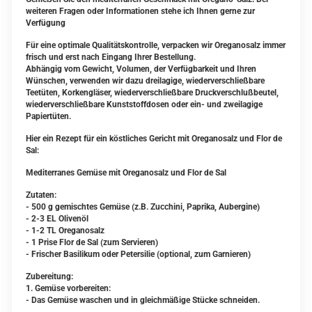
weiteren Fragen oder Informationen stehe ich Ihnen gerne zur
Verfügung
Für eine optimale Qualitätskontrolle, verpacken wir Oreganosalz immer
frisch und erst nach Eingang Ihrer Bestellung.
Abhängig vom Gewicht, Volumen, der Verfügbarkeit und Ihren
Wünschen, verwenden wir dazu dreilagige, wiederverschließbare
Teetüten, Korkengläser, wiederverschließbare Druckverschlußbeutel,
wiederverschließbare Kunststoffdosen oder ein- und zweilagige
Papiertüten.
Hier ein Rezept für ein köstliches Gericht mit Oreganosalz und Flor de
Sal:
Mediterranes Gemüse mit Oreganosalz und Flor de Sal
Zutaten:
- 500 g gemischtes Gemüse (z.B. Zucchini, Paprika, Aubergine)
- 2-3 EL Olivenöl
- 1-2 TL Oreganosalz
- 1 Prise Flor de Sal (zum Servieren)
- Frischer Basilikum oder Petersilie (optional, zum Garnieren)
Zubereitung:
1. Gemüse vorbereiten:
- Das Gemüse waschen und in gleichmäßige Stücke schneiden.