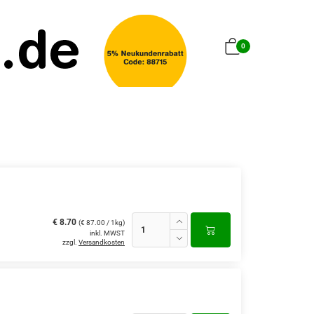
0
€ 8.70
(€ 87.00 / 1kg)
inkl. MWST
zzgl.
Versandkosten