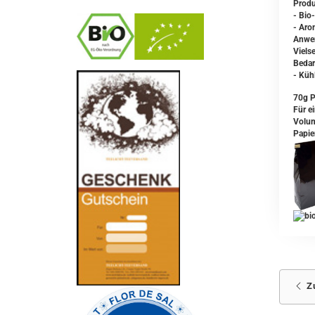
Produ
- Bio
- Aro
Anwe
Viels
Bedar
- Küh
-
----------------
70g P
Für ei
Volum
Papie
Z