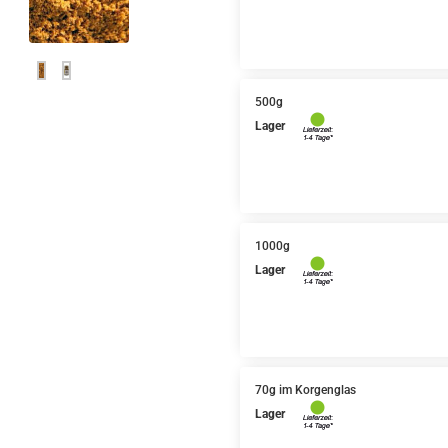
500g
Lager
1000g
Lager
70g im Korgenglas
Lager