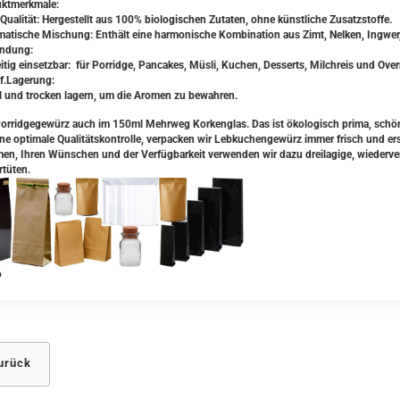
ktmerkmale:
-Qualität: Hergestellt aus 100% biologischen Zutaten, ohne künstliche Zusatzstoffe.
matische Mischung: Enthält eine harmonische Kombination aus Zimt, Nelken, Ingwer
ndung:
eitig einsetzbar: für Porridge, Pancakes, Müsli, Kuchen, Desserts, Milchreis und Ov
f.Lagerung:
l und trocken lagern, um die Aromen zu bewahren.
orridgegewürz auch im 150ml Mehrweg Korkenglas. Das ist ökologisch prima, schön
ne optimale Qualitätskontrolle
, verpacken wir Lebkuchengewürz immer frisch und er
en, Ihren Wünschen und der Verfügbarkeit verwenden wir dazu dreilagige, wiederver
rtüten.
urück