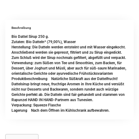
Beschreibung
Bio Dattel Sirup 250 g.
Zutaten: Bio Datteln* (79,00%), Wasser
Herstellung: Die Datteln werden entsteint und mit Wasser eingekocht.
Anschließend werden sie gepresst, filtriert und zu Sirup eingedickt.
Zum Schluß wird der Sirup nochmals gefiltert, abgefüllt und verpackt.
Verwendung: zum Süßen von Tee und Smoothies, zum Backen, für
Dessert, über Joghurt und Müsli, aber auch für süß-saure Marinaden,
orientalische Gerichte oder ayurvedische Frühstücksvarianten
Produktbeschreibung Natürliche Süßkraft aus der Dattelfrucht!
Dattelsirup bringt neue, fruchtige Aromen in Ihre Küche und versüßt
nicht nur Desserts und Backwaren, sondern rundet auch würzige
Gerichte perfekt ab. Die Datteln sind fair gehandelt und stammen von
Rapunzel HAND IN HAND-Partnern aus Tunesien.
Verpackung: Squeeze Flasche
Lagerung Nach dem Öffnen im Kühlschrank aufbewahren.