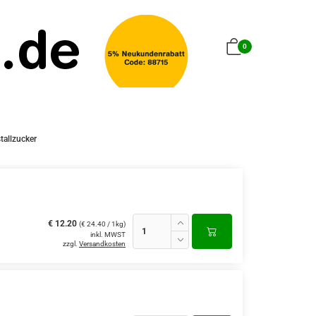
0
tallzucker
€ 12.20
(€ 24.40 / 1kg)
inkl. MWST
zzgl.
Versandkosten