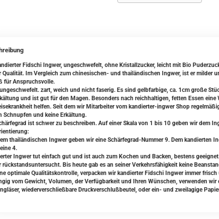
hreibung
ndierter Fidschi Ingwer, ungeschwefelt, ohne Kristallzucker, leicht mit Bio Puderzuck
r Qualität. Im Vergleich zum chinesischen- und thailändischen Ingwer, ist er milder 
 für Anspruchsvolle.
t ungeschwefelt. zart, weich und nicht faserig. Es sind gelbfarbige, ca. 1cm große St
rkältung und ist gut für den Magen. Besonders nach reichhaltigen, fetten Essen eine
eisekrankheit helfen. Seit dem wir Mitarbeiter vom kandierter-ingwer Shop regelmäßi
n Schnupfen und keine Erkältung.
chärfegrad ist schwer zu beschreiben. Auf einer Skala von 1 bis 10 geben wir dem Ing
rientierung:
em thailändischen Ingwer geben wir eine Schärfegrad-Nummer 9. Dem kandierten Ing
eine 4.
erter Ingwer tut einfach gut und ist auch zum Kochen und Backen, bestens geeignet.
 rückstandsuntersucht. Bis heute gab es an seiner Verkehrsfähigkeit keine Beansta
ine optimale Qualitätskontrolle, verpacken wir kandierter Fidschi Ingwer immer frisch
gig vom Gewicht, Volumen, der Verfügbarkeit und Ihren Wünschen, verwenden wir da
ngläser, wiederverschließbare Druckverschlußbeutel, oder ein- und zweilagige Papie