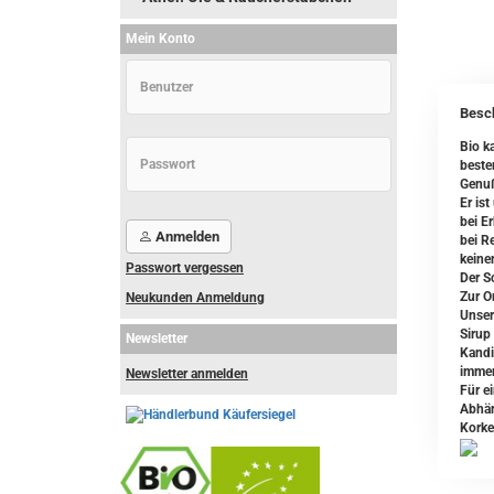
Mein Konto
Besc
Bio ka
beste
Genuß
Er is
bei E
Anmelden
bei R
keine
Passwort vergessen
Der S
Zur O
Neukunden Anmeldung
Unser
Sirup 
Newsletter
Kandi
immer
Newsletter anmelden
Für e
Abhän
Korke