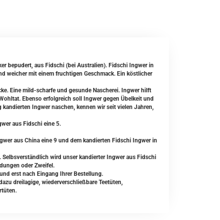
er bepudert, aus Fidschi (bei Australien). Fidschi Ingwer in
und weicher mit einem fruchtigen Geschmack. Ein köstlicher
ücke. Eine mild-scharfe und gesunde Nascherei. Ingwer hilft
 Wohltat. Ebenso erfolgreich soll Ingwer gegen Übelkeit und
g kandierten Ingwer naschen, kennen wir seit vielen Jahren,
wer aus Fidschi eine 5.
wer aus China eine 9 und dem kandierten Fidschi Ingwer in
 Selbsverständlich wird unser kandierter Ingwer aus Fidschi
ndungen oder Zweifel.
 und erst nach Eingang Ihrer Bestellung.
zu dreilagige, wiederverschließbare Teetüten,
rtüten.