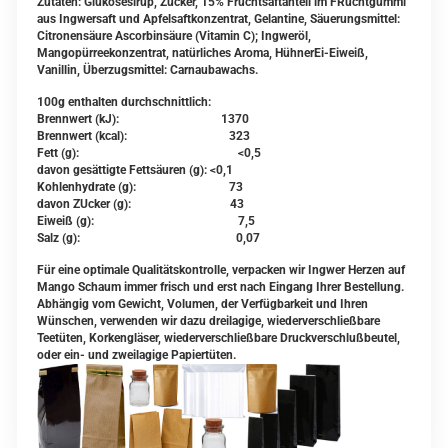
Zutaten: Glukosesirup, Zucker, 15% Fruchtsaftanteil im FRuchtgummi
aus Ingwersaft und Apfelsaftkonzentrat, Gelantine, Säuerungsmittel:
Citronensäure Ascorbinsäure (Vitamin C); Ingweröl,
Mangopürreekonzentrat, natürliches Aroma, HühnerEi-Eiweiß,
Vanillin, Überzugsmittel: Carnaubawachs.
100g enthalten durchschnittlich:
Brennwert (kJ): 1370
Brennwert (kcal): 323
Fett (g): <0,5
davon gesättigte Fettsäuren (g): <0,1
Kohlenhydrate (g): 73
davon ZUcker (g): 43
Eiweiß (g): 7,5
Salz (g): 0,07
Für eine optimale Qualitätskontrolle, verpacken wir Ingwer Herzen auf
Mango Schaum immer frisch und erst nach Eingang Ihrer Bestellung.
Abhängig vom Gewicht, Volumen, der Verfügbarkeit und Ihren
Wünschen, verwenden wir dazu dreilagige, wiederverschließbare
Teetüten, Korkengläser, wiederverschließbare Druckverschlußbeutel,
oder ein- und zweilagige Papiertüten.