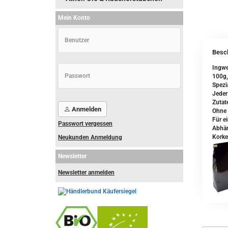
Mein Konto
Besc
Ingwe
100g,
Spezia
Jeder
Zutate
Anmelden
Ohne 
Für e
Passwort vergessen
Abhän
Korke
Neukunden Anmeldung
Newsletter
Newsletter anmelden