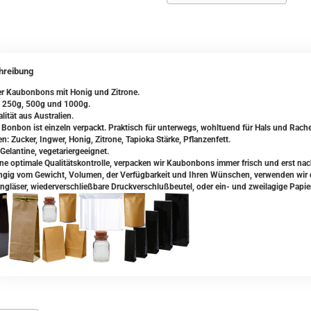
hreibung
r Kaubonbons mit Honig und Zitrone.
 250g, 500g und 1000g.
lität aus Australien.
 Bonbon ist einzeln verpackt. Praktisch für unterwegs, wohltuend für Hals und Rache
n: Zucker, Ingwer, Honig, Zitrone, Tapioka Stärke, Pflanzenfett.
Gelantine, vegetariergeeignet.
ine optimale Qualitätskontrolle, verpacken wir Kaubonbons immer frisch und erst nac
gig vom Gewicht, Volumen, der Verfügbarkeit und Ihren Wünschen, verwenden wir da
ngläser, wiederverschließbare Druckverschlußbeutel, oder ein- und zweilagige Papie