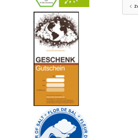
Z
-
----------------