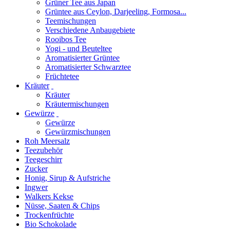
Grüner Tee aus Japan
Grüntee aus Ceylon, Darjeeling, Formosa...
Teemischungen
Verschiedene Anbaugebiete
Rooibos Tee
Yogi - und Beuteltee
Aromatisierter Grüntee
Aromatisierter Schwarztee
Früchtetee
Kräuter
Kräuter
Kräutermischungen
Gewürze
Gewürze
Gewürzmischungen
Roh Meersalz
Teezubehör
Teegeschirr
Zucker
Honig, Sirup & Aufstriche
Ingwer
Walkers Kekse
Nüsse, Saaten & Chips
Trockenfrüchte
Bio Schokolade