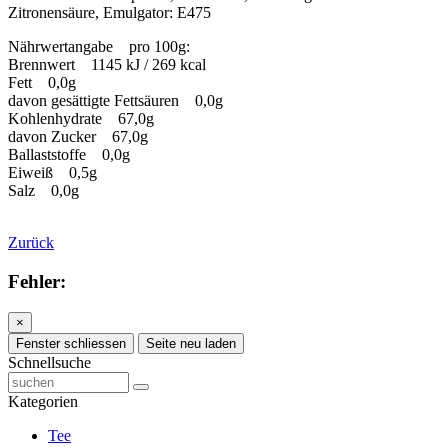
Zitronensäure, Emulgator: E475
Nährwertangabe pro 100g:
Brennwert 1145 kJ / 269 kcal
Fett 0,0g
davon gesättigte Fettsäuren 0,0g
Kohlenhydrate 67,0g
davon Zucker 67,0g
Ballaststoffe 0,0g
Eiweiß 0,5g
Salz 0,0g
Zurück
Fehler:
×
Fenster schliessen
Seite neu laden
Schnellsuche
Kategorien
Tee