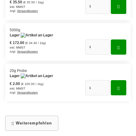
€ 35.50
(€ 35.50 / 1kg)
inkl. MWST
Grüntee aus Ceylon, Darjeeling,
zzgl.
Versandkosten
Formosa...
Teemischungen
5000g
Lager
Verschiedene Anbaugebiete
€ 172.00
(€ 34.40 / 1kg)
inkl. MWST
Rooibos Tee
zzgl.
Versandkosten
Yogi - und Beuteltee
20g Probe
Lager
Aromatisierter Grüntee
€ 2.00
(€ 100.00 / 1kg)
Aromatisierter Schwarztee
inkl. MWST
zzgl.
Versandkosten
Früchtetee
Weiterempfehlen
Kräuter