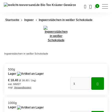
0
Startseite
Ingwer
Ingwerstäbchen in weißer Schokolade
Darjeeling Tee
Assam Tee
Ceylon Tee
Ingwerstäbchen in weißer Schokolade
Sikkim Tee
500g
China Tee
Lager
Oolong
€ 18.40
(€ 36.80 / 1kg)
inkl. MWST
zzgl.
Versandkosten
Grüner Tee aus China
Jasmin Tee
1000g
Lager
Grüner Tee aus Japan