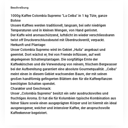
Beschreibung
1000g Kaffee Colombia Supremo "La Ceiba" in 1 kg Tüte, ganze
Bohne
Unsere Kaffees werden traditionell, langsam, bei sehr niedrigen
Temperaturen und in kleinen Mengen, von Hand geröstet.
Der Kaffe wird aromaschützend, luftdicht im wieder verschliessbaren
twist off Druckverschlussbeutel mit Überdruckventil, verpackt.
Herkunft und Plantage:
Unser Colombia Supremo wird im Gebiet „Huila“ angebaut und
geerntet. Dort wächst er, frei von Fremde inﬂüssen, auf weit
abgelegenen Schattenplantagen. Die sorgfältige Ernte der
Kaffeekirschen und die Verwendung von reinem, frischem Bergwasser
bei der Aufbereitung garantiert eine absolute Gourmetqualität. „Ceiba“
meint einen in diesem Gebiet wachsenden Baum, der mit seinen
großen handförmig geﬁngerten Blättern den für die Kaffeepﬂanzen
benötigten Schatten spendet.
Charakter und Geschmack:
Unser „Colombia Supremo“ besitzt ein sehr ausdrucksvolles und
fruchtiges Aroma. Er hat die für Kolumbien typische Kombination aus
feiner Säure sowie einen ausgeprägten Körper und ist hiermit ein ideal
ausgewogener, weicher und intensiver Kaffee, der anspruchsvolle
Kaffeekenner begeistert.