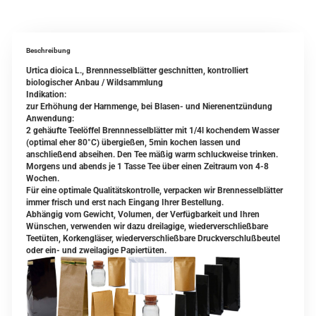
Beschreibung
Urtica dioica L., Brennnesselblätter geschnitten, kontrolliert
biologischer Anbau / Wildsammlung
Indikation:
zur Erhöhung der Harnmenge, bei Blasen- und Nierenentzündung
Anwendung:
2 gehäufte Teelöffel Brennnesselblätter mit 1/4l kochendem Wasser
(optimal eher 80°C) übergießen, 5min kochen lassen und
anschließend abseihen. Den Tee mäßig warm schluckweise trinken.
Morgens und abends je 1 Tasse Tee über einen Zeitraum von 4-8
Wochen.
Für eine optimale Qualitätskontrolle, verpacken wir Brennesselblätter
immer frisch und erst nach Eingang Ihrer Bestellung.
Abhängig vom Gewicht, Volumen, der Verfügbarkeit und Ihren
Wünschen, verwenden wir dazu dreilagige, wiederverschließbare
Teetüten, Korkengläser, wiederverschließbare Druckverschlußbeutel
oder ein- und zweilagige Papiertüten.