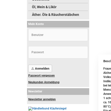
Öl, Wein & Likör
Äther. Öle & Räucherstäbchen
Mein Konto
Besc
Anmelden
Frau
Alche
Passwort vergessen
Volks
Indika
Neukunden Anmeldung
bei l
Menst
Newsletter
Anwe
1 sch
Newsletter anmelden
ca. 1
80°C)
Für e