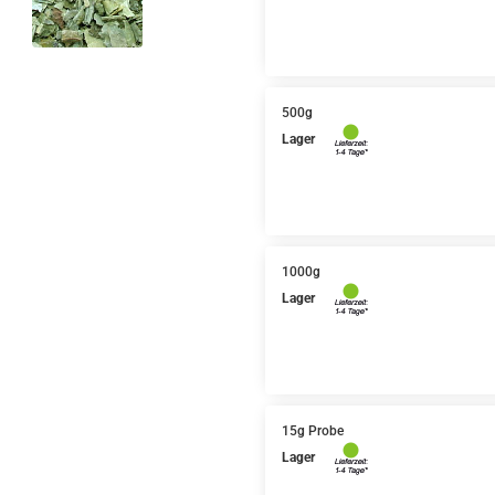
500g
Lager
1000g
Lager
15g Probe
Lager