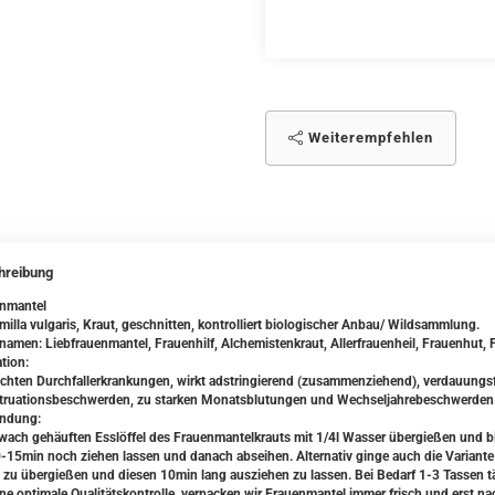
Weiterempfehlen
hreibung
enmantel
milla vulgaris, Kraut, geschnitten, kontrolliert biologischer Anbau/ Wildsammlung.
namen: Liebfrauenmantel, Frauenhilf, Alchemistenkraut, Allerfrauenheil, Frauenhut,
tion:
eichten Durchfallerkrankungen, wirkt adstringierend (zusammenziehend), verdauungsf
ruationsbeschwerden, zu starken Monatsblutungen und Wechseljahrebeschwerden
ndung:
wach gehäuften Esslöffel des Frauenmantelkrauts mit 1/4l Wasser übergießen und b
0-15min noch ziehen lassen und danach abseihen. Alternativ ginge auch die Variante
 zu übergießen und diesen 10min lang ausziehen zu lassen. Bei Bedarf 1-3 Tassen tä
ine optimale Qualitätskontrolle, verpacken wir Frauenmantel immer frisch und erst na