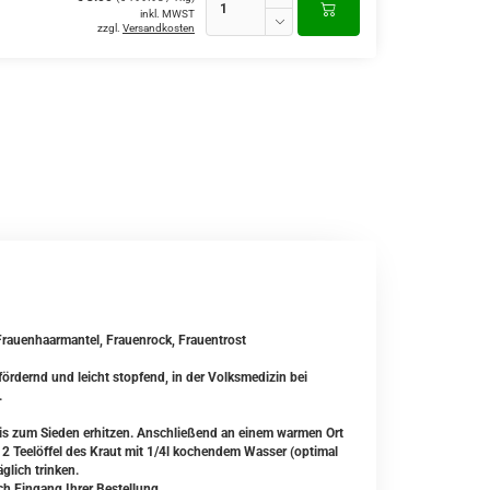
inkl. MWST
zzgl.
Versandkosten
 Frauenhaarmantel, Frauenrock, Frauentrost
ördernd und leicht stopfend, in der Volksmedizin bei
.
is zum Sieden erhitzen. Anschließend an einem warmen Ort
 2 Teelöffel des Kraut mit 1/4l kochendem Wasser (optimal
glich trinken.
ch Eingang Ihrer Bestellung.