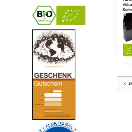
Abhän
Korke
-
----------------
Z