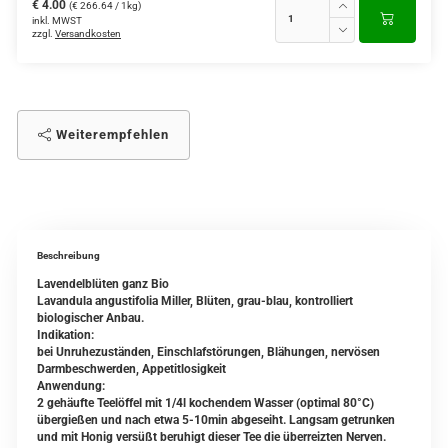
€ 4.00
(€ 266.64 / 1kg)
inkl. MWST
zzgl.
Versandkosten
Weiterempfehlen
Beschreibung
Lavendelblüten ganz Bio
Lavandula angustifolia Miller, Blüten, grau-blau, kontrolliert
biologischer Anbau.
Indikation:
bei Unruhezuständen, Einschlafstörungen, Blähungen, nervösen
Darmbeschwerden, Appetitlosigkeit
Anwendung:
2 gehäufte Teelöffel mit 1/4l kochendem Wasser (optimal 80°C)
übergießen und nach etwa 5-10min abgeseiht. Langsam getrunken
und mit Honig versüßt beruhigt dieser Tee die überreizten Nerven.