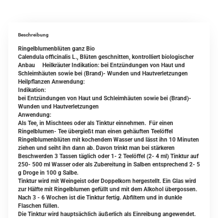
Beschreibung
Ringelblumenblüten ganz Bio
Calendula officinalis L., Blüten geschnitten, kontrolliert biologischer
Anbau Heilkräuter Indikation: bei Entzündungen von Haut und
Schleimhäuten sowie bei (Brand)- Wunden und Hautverletzungen
Heilpflanzen Anwendung:
Indikation:
bei Entzündungen von Haut und Schleimhäuten sowie bei (Brand)-
Wunden und Hautverletzungen
Anwendung:
Als Tee, in Mischtees oder als Tinktur einnehmen. Für einen
Ringelblumen- Tee übergießt man einen gehäuften Teelöffel
Ringelblumenblüten mit kochendem Wasser und lässt ihn 10 Minuten
ziehen und seiht ihn dann ab. Davon trinkt man bei stärkeren
Beschwerden 3 Tassen täglich oder 1- 2 Teelöffel (2- 4 ml) Tinktur auf
250- 500 ml Wasser oder als Zubereitung in Salben entsprechend 2- 5
g Droge in 100 g Salbe.
Tinktur wird mit Weingeist oder Doppelkorn hergestellt. Ein Glas wird
zur Hälfte mit Ringelblumen gefüllt und mit dem Alkohol übergossen.
Nach 3 - 6 Wochen ist die Tinktur fertig. Abfiltern und in dunkle
Flaschen füllen.
Die Tinktur wird hauptsächlich äußerlich als Einreibung angewendet.