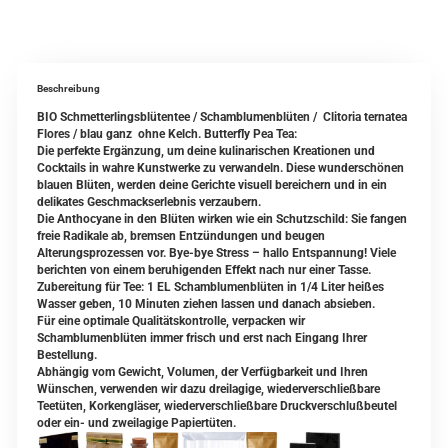
Beschreibung
BIO Schmetterlingsblütentee / Schamblumenblüten / Clitoria ternatea
Flores / blau ganz ohne Kelch. Butterfly Pea Tea:
Die perfekte Ergänzung, um deine kulinarischen Kreationen und
Cocktails in wahre Kunstwerke zu verwandeln. Diese wunderschönen
blauen Blüten, werden deine Gerichte visuell bereichern und in ein
delikates Geschmackserlebnis verzaubern.
Die Anthocyane in den Blüten wirken wie ein Schutzschild: Sie fangen
freie Radikale ab, bremsen Entzündungen und beugen
Alterungsprozessen vor. Bye-bye Stress – hallo Entspannung! Viele
berichten von einem beruhigenden Effekt nach nur einer Tasse.
Zubereitung für Tee: 1 EL Schamblumenblüten in 1/4 Liter heißes
Wasser geben, 10 Minuten ziehen lassen und danach absieben.
Für eine optimale Qualitätskontrolle, verpacken wir
Schamblumenblüten immer frisch und erst nach Eingang Ihrer
Bestellung.
Abhängig vom Gewicht, Volumen, der Verfügbarkeit und Ihren
Wünschen, verwenden wir dazu dreilagige, wiederverschließbare
Teetüten, Korkengläser, wiederverschließbare Druckverschlußbeutel
oder ein- und zweilagige Papiertüten.