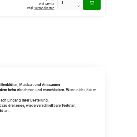
inkl. MWST
zzgl.
Versandkosten
illenblüten, Maisbart und Anissamen
otzdem beim Abnehmen und entschlacken. Wenn nicht, hat er
nach Eingang Ihrer Bestellung.
zu dreilagige, wiederverschließbare Teetüten,
tüten.