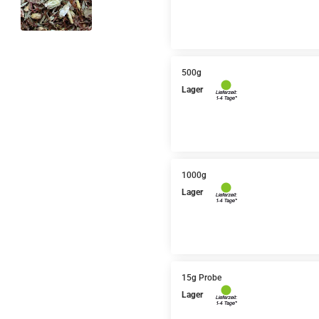
500g
Lager
1000g
Lager
15g Probe
Lager