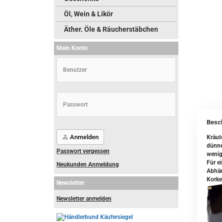
Öl, Wein & Likör
Äther. Öle & Räucherstäbchen
Mein Konto
Besc
Anmelden
Kräut
dünne
Passwort vergessen
wenig
Für e
Neukunden Anmeldung
Abhän
Korke
Newsletter
Newsletter anmelden