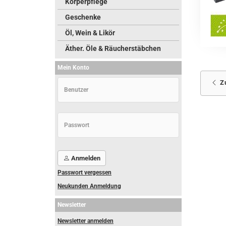
Körperpflege
Geschenke
Öl, Wein & Likör
Äther. Öle & Räucherstäbchen
Mein Konto
Z
Anmelden
Passwort vergessen
Neukunden Anmeldung
Newsletter
Newsletter anmelden