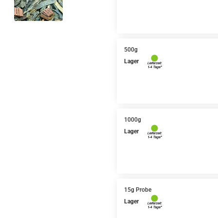
500g
Lager
1000g
Lager
15g Probe
Lager