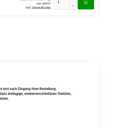
inkl. MWST
zzgl.
Versandkosten
nd erst nach Eingang Ihrer Bestellung.
zu dreilagige, wiederverschließbare Teetüten,
tüten.