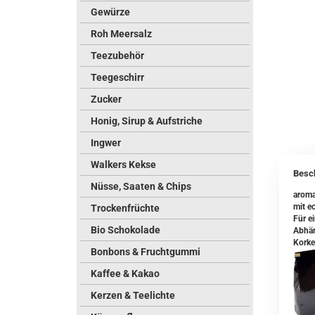
Gewürze
Roh Meersalz
Teezubehör
Teegeschirr
Zucker
Honig, Sirup & Aufstriche
Ingwer
Walkers Kekse
Besc
Nüsse, Saaten & Chips
aroma
mit ec
Trockenfrüchte
Für e
Bio Schokolade
Abhän
Korke
Bonbons & Fruchtgummi
Kaffee & Kakao
Kerzen & Teelichte