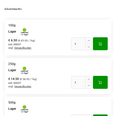
Grüntee aus Ceylon, Darjeeling,
Adventstee Bio
Formosa...
Teemischungen
100g
Lager
Verschiedene Anbaugebiete
€ 6.50
(€ 65.00 / 1kg)
Rooibos Tee
inkl. MWST
zzgl.
Versandkosten
Yogi - und Beuteltee
250g
Aromatisierter Grüntee
Lager
Aromatisierter Schwarztee
€ 14.50
(€ 58.00 / 1kg)
inkl. MWST
Früchtetee
zzgl.
Versandkosten
500g
Lager