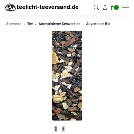
0
zurück
Startseite
Tee
Aromatisierter Schwarztee
Adventstee Bio
Darjeeling Tee
Assam Tee
Ceylon Tee
Sikkim Tee
China Tee
Oolong
Grüner Tee aus China
Jasmin Tee
Grüner Tee aus Japan