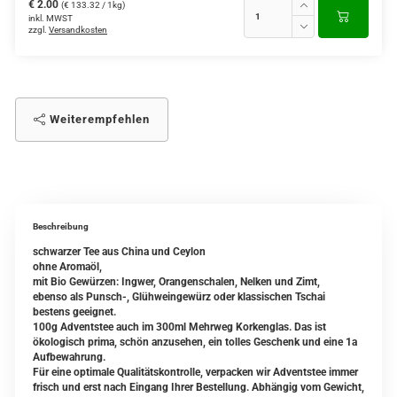
€ 2.00
(€ 133.32 / 1kg)
inkl. MWST
zzgl.
Versandkosten
Weiterempfehlen
Beschreibung
schwarzer Tee aus China und Ceylon
ohne Aromaöl,
mit Bio Gewürzen: Ingwer, Orangenschalen, Nelken und Zimt,
ebenso
als Punsch-, Glühweingewürz oder klassischen Tschai
bestens geeignet.
100g Adventstee auch im 300ml Mehrweg Korkenglas. Das ist
ökologisch prima, schön anzusehen, ein tolles Geschenk und eine 1a
Aufbewahrung.
Für eine optimale Qualitätskontrolle, verpacken wir Adventstee immer
frisch und erst nach Eingang Ihrer Bestellung. Abhängig vom Gewicht,