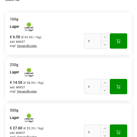
Grüntee aus Ceylon, Darjeeling,
Formosa...
100g
Lager
Teemischungen
€ 6.50
(€ 65.00 / 1kg)
Verschiedene Anbaugebiete
inkl. MWST
zzgl.
Versandkosten
Rooibos Tee
Yogi - und Beuteltee
250g
Lager
Aromatisierter Grüntee
€ 14.50
(€ 58.00 / 1kg)
inkl. MWST
Aromatisierter Schwarztee
zzgl.
Versandkosten
Früchtetee
500g
Lager
€ 27.60
(€ 55.20 / 1kg)
inkl. MWST
zzgl.
Versandkosten