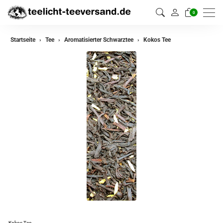
0
zurück
Startseite
Tee
Aromatisierter Schwarztee
Kokos Tee
Darjeeling Tee
Assam Tee
Ceylon Tee
Sikkim Tee
China Tee
Oolong
Grüner Tee aus China
Jasmin Tee
Grüner Tee aus Japan
Kokos Tee