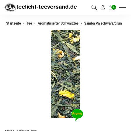
0
zurück
Startseite
Tee
Aromatisierter Schwarztee
Samba Pa schwarz/grün
Darjeeling Tee
Assam Tee
Ceylon Tee
Sikkim Tee
China Tee
Oolong
Grüner Tee aus China
Jasmin Tee
Grüner Tee aus Japan
Samba Pa schwarz/grün