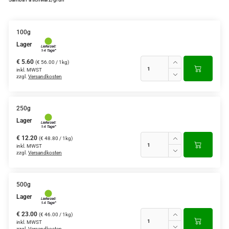
Grüntee aus Ceylon, Darjeeling,
Formosa...
100g
Lager
Teemischungen
€ 5.60
(€ 56.00 / 1kg)
Verschiedene Anbaugebiete
inkl. MWST
zzgl.
Versandkosten
Rooibos Tee
Yogi - und Beuteltee
250g
Lager
Aromatisierter Grüntee
€ 12.20
(€ 48.80 / 1kg)
inkl. MWST
Aromatisierter Schwarztee
zzgl.
Versandkosten
Früchtetee
500g
Lager
€ 23.00
(€ 46.00 / 1kg)
inkl. MWST
zzgl.
Versandkosten