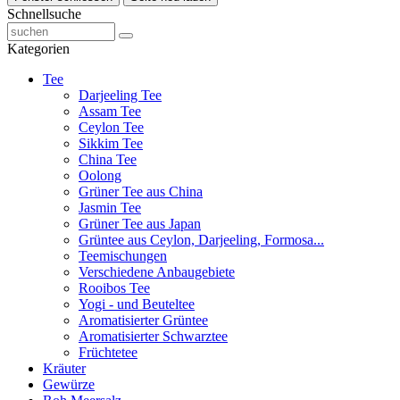
Schnellsuche
Kategorien
Tee
Darjeeling Tee
Assam Tee
Ceylon Tee
Sikkim Tee
China Tee
Oolong
Grüner Tee aus China
Jasmin Tee
Grüner Tee aus Japan
Grüntee aus Ceylon, Darjeeling, Formosa...
Teemischungen
Verschiedene Anbaugebiete
Rooibos Tee
Yogi - und Beuteltee
Aromatisierter Grüntee
Aromatisierter Schwarztee
Früchtetee
Kräuter
Gewürze