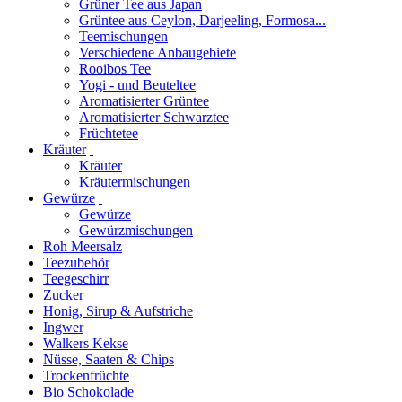
Grüner Tee aus Japan
Grüntee aus Ceylon, Darjeeling, Formosa...
Teemischungen
Verschiedene Anbaugebiete
Rooibos Tee
Yogi - und Beuteltee
Aromatisierter Grüntee
Aromatisierter Schwarztee
Früchtetee
Kräuter
Kräuter
Kräutermischungen
Gewürze
Gewürze
Gewürzmischungen
Roh Meersalz
Teezubehör
Teegeschirr
Zucker
Honig, Sirup & Aufstriche
Ingwer
Walkers Kekse
Nüsse, Saaten & Chips
Trockenfrüchte
Bio Schokolade