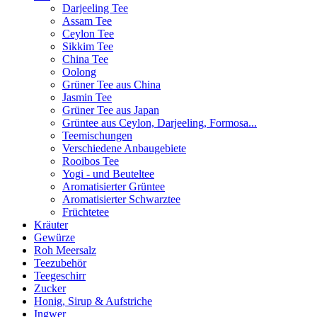
Darjeeling Tee
Assam Tee
Ceylon Tee
Sikkim Tee
China Tee
Oolong
Grüner Tee aus China
Jasmin Tee
Grüner Tee aus Japan
Grüntee aus Ceylon, Darjeeling, Formosa...
Teemischungen
Verschiedene Anbaugebiete
Rooibos Tee
Yogi - und Beuteltee
Aromatisierter Grüntee
Aromatisierter Schwarztee
Früchtetee
Kräuter
Gewürze
Roh Meersalz
Teezubehör
Teegeschirr
Zucker
Honig, Sirup & Aufstriche
Ingwer