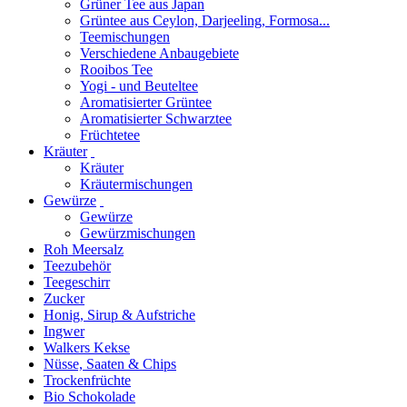
Grüner Tee aus Japan
Grüntee aus Ceylon, Darjeeling, Formosa...
Teemischungen
Verschiedene Anbaugebiete
Rooibos Tee
Yogi - und Beuteltee
Aromatisierter Grüntee
Aromatisierter Schwarztee
Früchtetee
Kräuter
Kräuter
Kräutermischungen
Gewürze
Gewürze
Gewürzmischungen
Roh Meersalz
Teezubehör
Teegeschirr
Zucker
Honig, Sirup & Aufstriche
Ingwer
Walkers Kekse
Nüsse, Saaten & Chips
Trockenfrüchte
Bio Schokolade