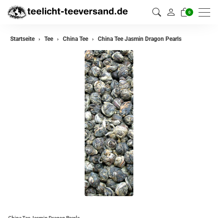
0
zurück
Startseite
Tee
China Tee
China Tee Jasmin Dragon Pearls
Darjeeling Tee
Assam Tee
Ceylon Tee
Sikkim Tee
China Tee
Oolong
Grüner Tee aus China
Jasmin Tee
Grüner Tee aus Japan
China Tee Jasmin Dragon Pearls