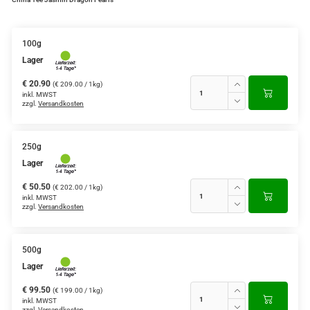
Grüntee aus Ceylon, Darjeeling,
Formosa...
100g
Lager
Teemischungen
€ 20.90
(€ 209.00 / 1kg)
Verschiedene Anbaugebiete
inkl. MWST
zzgl.
Versandkosten
Rooibos Tee
Yogi - und Beuteltee
250g
Lager
Aromatisierter Grüntee
€ 50.50
(€ 202.00 / 1kg)
inkl. MWST
Aromatisierter Schwarztee
zzgl.
Versandkosten
Früchtetee
500g
Lager
€ 99.50
(€ 199.00 / 1kg)
inkl. MWST
zzgl.
Versandkosten