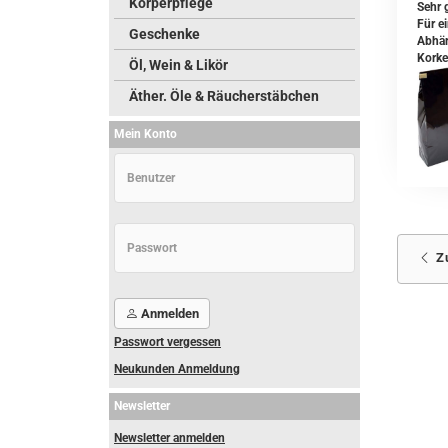
Körperpflege
Sehr g
Für e
Geschenke
Abhän
Korke
Öl, Wein & Likör
Äther. Öle & Räucherstäbchen
Mein Konto
Z
Anmelden
Passwort vergessen
Neukunden Anmeldung
Newsletter
Newsletter anmelden