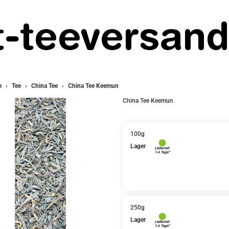
e
Tee
China Tee
China Tee Keemun
China Tee Keemun
100g
Lager
250g
Lager