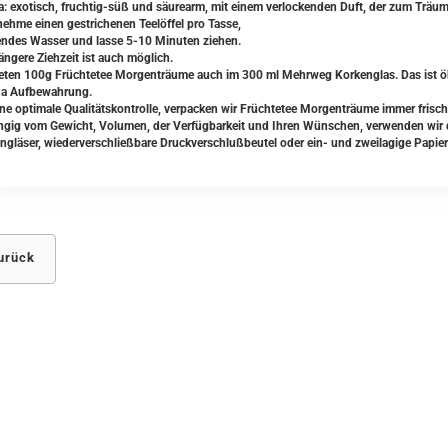
: exotisch, fruchtig-süß und säurearm, mit einem verlockenden Duft, der zum Träume
ehme einen gestrichenen Teelöffel pro Tasse,
ndes Wasser und lasse 5-10 Minuten ziehen.
ängere Ziehzeit ist auch möglich.
ieten 100g Früchtetee Morgenträume auch im 300 ml Mehrweg Korkenglas. Das ist ö
1a Aufbewahrung.
ine optimale Qualitätskontrolle, verpacken wir Früchtetee Morgenträume immer frisch
gig vom Gewicht, Volumen, der Verfügbarkeit und Ihren Wünschen, verwenden wir da
ngläser, wiederverschließbare Druckverschlußbeutel oder ein- und zweilagige Papier
urück