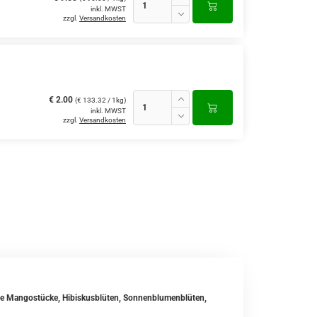
inkl. MWST
zzgl.
Versandkosten
€ 2.00
(€ 133.32 / 1kg)
inkl. MWST
zzgl.
Versandkosten
erte Mangostücke, Hibiskusblüten, Sonnenblumenblüten,