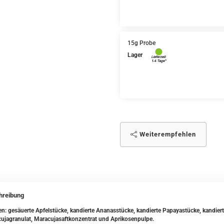
15g Probe
Lager
Weiterempfehlen
hreibung
en: gesäuerte Apfelstücke, kandierte Ananasstücke, kandierte Papayastücke, kandi
ujagranulat, Maracujasaftkonzentrat und Aprikosenpulpe.