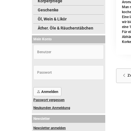
Körperpflege
Aroma
Man n
Geschenke
koche
Eine l
Öl, Wein & Likör
wir b
eine 
Äther. Öle & Räucherstäbchen
Für e
Abhän
Mein Konto
Korke
Z
Anmelden
Passwort vergessen
Neukunden Anmeldung
Newsletter
Newsletter anmelden