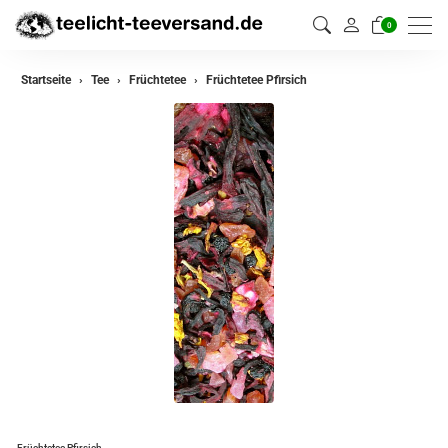
0
zurück
Startseite
Tee
Früchtetee
Früchtetee Pfirsich
Darjeeling Tee
Assam Tee
Ceylon Tee
Sikkim Tee
China Tee
Oolong
Grüner Tee aus China
Jasmin Tee
Grüner Tee aus Japan
Früchtetee Pfirsich