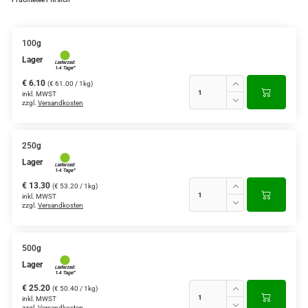
Grüntee aus Ceylon, Darjeeling,
Formosa...
100g
Lager
Teemischungen
€ 6.10
(€ 61.00 / 1kg)
Verschiedene Anbaugebiete
inkl. MWST
zzgl.
Versandkosten
Rooibos Tee
Yogi - und Beuteltee
250g
Lager
Aromatisierter Grüntee
€ 13.30
(€ 53.20 / 1kg)
inkl. MWST
Aromatisierter Schwarztee
zzgl.
Versandkosten
Früchtetee
500g
Lager
€ 25.20
(€ 50.40 / 1kg)
inkl. MWST
zzgl.
Versandkosten