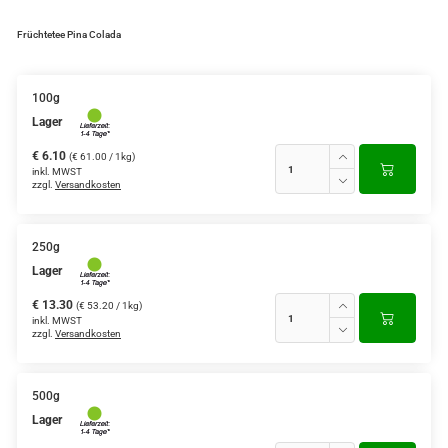
Grüntee aus Ceylon, Darjeeling,
Früchtetee Pina Colada
Formosa...
Teemischungen
100g
Lager
Verschiedene Anbaugebiete
€ 6.10
(€ 61.00 / 1kg)
Rooibos Tee
inkl. MWST
zzgl.
Versandkosten
Yogi - und Beuteltee
250g
Aromatisierter Grüntee
Lager
Aromatisierter Schwarztee
€ 13.30
(€ 53.20 / 1kg)
inkl. MWST
Früchtetee
zzgl.
Versandkosten
500g
Lager