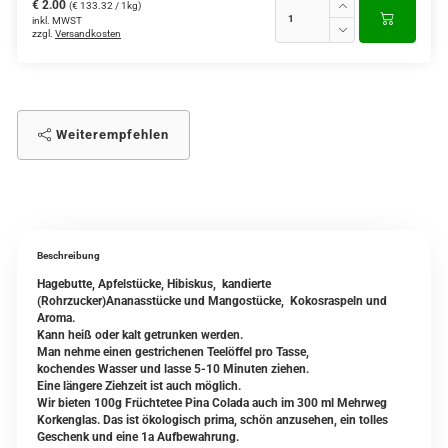
€ 2.00
(€ 133.32 / 1kg)
inkl. MWST
zzgl.
Versandkosten
Weiterempfehlen
Beschreibung
Hagebutte, Apfelstücke, Hibiskus, kandierte
(Rohrzucker)Ananasstücke und Mangostücke, Kokosraspeln und
Aroma.
Kann heiß oder kalt getrunken werden.
Man nehme einen gestrichenen Teelöffel pro Tasse,
kochendes Wasser und lasse 5-10 Minuten ziehen.
Eine längere Ziehzeit ist auch möglich.
Wir bieten 100g Früchtetee Pina Colada auch im 300 ml Mehrweg
Korkenglas. Das ist ökologisch prima, schön anzusehen, ein tolles
Geschenk und eine 1a Aufbewahrung.