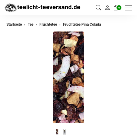
0
zurück
Startseite
Tee
Früchtetee
Früchtetee Pina Colada
Darjeeling Tee
Assam Tee
Ceylon Tee
Sikkim Tee
China Tee
Oolong
Grüner Tee aus China
Jasmin Tee
Grüner Tee aus Japan