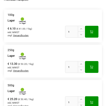
Grüntee aus Ceylon, Darjeeling,
Formosa...
100g
Lager
Teemischungen
€ 6.10
(€ 61.00 / 1kg)
Verschiedene Anbaugebiete
inkl. MWST
zzgl.
Versandkosten
Rooibos Tee
Yogi - und Beuteltee
250g
Lager
Aromatisierter Grüntee
€ 13.30
(€ 53.20 / 1kg)
inkl. MWST
Aromatisierter Schwarztee
zzgl.
Versandkosten
Früchtetee
500g
Lager
€ 25.20
(€ 50.40 / 1kg)
inkl. MWST
zzgl.
Versandkosten