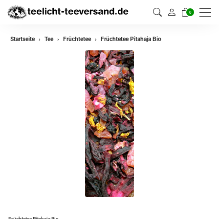
0
zurück
Startseite
Tee
Früchtetee
Früchtetee Pitahaja Bio
Darjeeling Tee
Assam Tee
Ceylon Tee
Sikkim Tee
China Tee
Oolong
Grüner Tee aus China
Jasmin Tee
Grüner Tee aus Japan
Früchtetee Pitahaja Bio