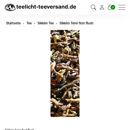
0
zurück
Startseite
Tee
Sikkim Tee
Sikkim Temi first flush
Darjeeling Tee
Assam Tee
Ceylon Tee
Sikkim Tee
China Tee
Oolong
Grüner Tee aus China
Jasmin Tee
Grüner Tee aus Japan
Sikkim Temi first flush