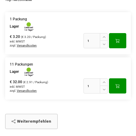
Grüntee aus Ceylon, Darjeeling,
Formosa...
1 Packung
Lager
Teemischungen
€ 3.20
(€ 3.20 / Packung)
Verschiedene Anbaugebiete
inkl. MWST
zzgl.
Versandkosten
Rooibos Tee
Yogi - und Beuteltee
11 Packungen
Lager
Aromatisierter Grüntee
€ 32.00
(€ 2.91 / Packung)
inkl. MWST
Aromatisierter Schwarztee
zzgl.
Versandkosten
Früchtetee
Weiterempfehlen