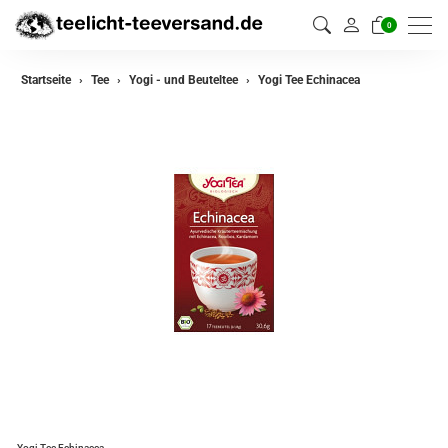
0
zurück
Startseite
Tee
Yogi - und Beuteltee
Yogi Tee Echinacea
Darjeeling Tee
Assam Tee
Ceylon Tee
Sikkim Tee
China Tee
Oolong
Grüner Tee aus China
Jasmin Tee
Grüner Tee aus Japan
Yogi Tee Echinacea