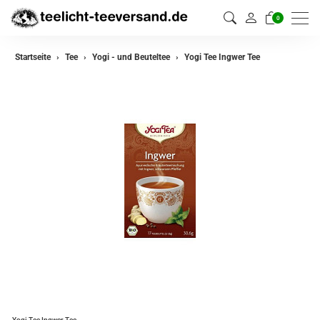
0
zurück
Startseite
Tee
Yogi - und Beuteltee
Yogi Tee Ingwer Tee
Darjeeling Tee
Assam Tee
Ceylon Tee
Sikkim Tee
China Tee
Oolong
Grüner Tee aus China
Jasmin Tee
Grüner Tee aus Japan
Yogi Tee Ingwer Tee