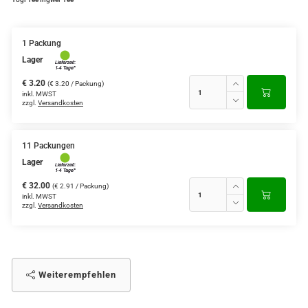
Grüntee aus Ceylon, Darjeeling,
Formosa...
1 Packung
Lager
Teemischungen
€ 3.20
(€ 3.20 / Packung)
Verschiedene Anbaugebiete
inkl. MWST
zzgl.
Versandkosten
Rooibos Tee
Yogi - und Beuteltee
11 Packungen
Lager
Aromatisierter Grüntee
€ 32.00
(€ 2.91 / Packung)
inkl. MWST
Aromatisierter Schwarztee
zzgl.
Versandkosten
Früchtetee
Weiterempfehlen