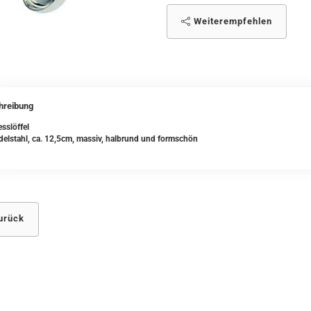
Weiterempfehlen
hreibung
sslöffel
delstahl, ca. 12,5cm, massiv, halbrund und formschön
urück