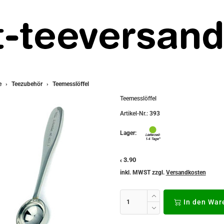
e
Teezubehör
Teemesslöffel
Teemesslöffel
Artikel-Nr.:
393
Lager:
3.90
€
inkl. MWST zzgl.
Versandkosten
In den War