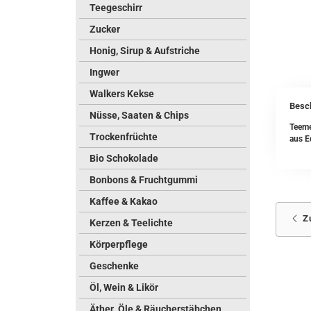
Teegeschirr
Zucker
Honig, Sirup & Aufstriche
Ingwer
Walkers Kekse
Besc
Nüsse, Saaten & Chips
Teeme
Trockenfrüchte
aus E
Bio Schokolade
Bonbons & Fruchtgummi
Kaffee & Kakao
Z
Kerzen & Teelichte
Körperpflege
Geschenke
Öl, Wein & Likör
Äther. Öle & Räucherstäbchen