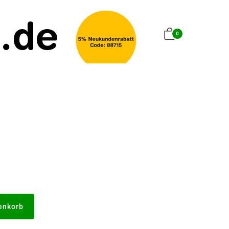
0
enkorb