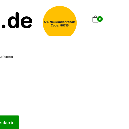
0
enlernen
enkorb