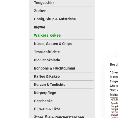
Teegeschirr
Zucker
Honig, Sirup & Aufstriche
Ingwer
Walkers Kekse
Nüsse, Saaten & Chips
Trockenfrüchte
Bio Schokolade
Besc
Bonbons & Fruchtgummi
10 ve
Kaffee & Kakao
je ei
Finge
Kerzen & Teelichte
Choco
Statt
Körperpflege
Meist
Geschenke
Öl, Wein & Likör
Äther. Öle & Räucherstäbchen