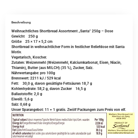
Beschreibung
Weihnachtliches Shortbread Assortment „Santa“ 250g – Dose
Gewicht 250 g
Größe 25 × 17 × 5,2 cm
Shortbread in weihnachtlicher Form in festlicher Reliefdose mit Santa
Motiv.
Vegetarisch, Koscher.
Zutaten: Weizenmehl (Weizenmehl, Kalciumkarbonat, Eisen, Niacin,
Thiamin), Butter (aus MILCH) (35 %), Zucker, Salz.
Nährwertangabe: pro 100g
Brennwert: 2211 kJ / 529 kcal
Fett: 30,0 g, davon gesättigte Fettsäuren 18,7 g
Kohlenhydrate: 58,2 g, davon Zucker 16,5 g
Ballaststoffe: 2,0 g
Eiweiß: 5,6 g
Salz: 0,68 g
Unser Sparangebot: 11 + 1 gratis. Zwölf Packungen zum Preis von elf.