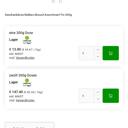
Geschenkdose Walkers Biscuit Assortment Tin 300g
eine 300g Dose
Lager
€ 13.40
(€ 44.67 / 1kg)
inkl. MWST
zzgl.
Versandkosten
zwölf 300g Dosen
Lager
€ 147.40
(€ 40.94 / 1kg)
inkl. MWST
zzgl.
Versandkosten