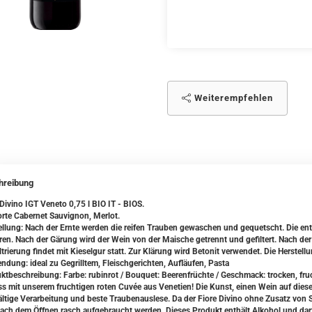
Weiterempfehlen
hreibung
 Divino IGT Veneto 0,75 l BIO IT - BIOS.
rte Cabernet Sauvignon, Merlot.
ellung: Nach der Ernte werden die reifen Trauben gewaschen und gequetscht. Die en
ren. Nach der Gärung wird der Wein von der Maische getrennt und gefiltert. Nach der
ltrierung findet mit Kieselgur statt. Zur Klärung wird Betonit verwendet. Die Herstell
ndung: ideal zu Gegrilltem, Fleischgerichten, Aufläufen, Pasta
ktbeschreibung: Farbe: rubinrot / Bouquet: Beerenfrüchte / Geschmack: trocken, fru
s mit unserem fruchtigen roten Cuvée aus Venetien! Die Kunst, einen Wein auf diese 
ältige Verarbeitung und beste Traubenauslese. Da der Fiore Divino ohne Zusatz von Sul
ach dem Öffnen rasch aufgebraucht werden. Dieses Produkt enthält Alkohol und darf