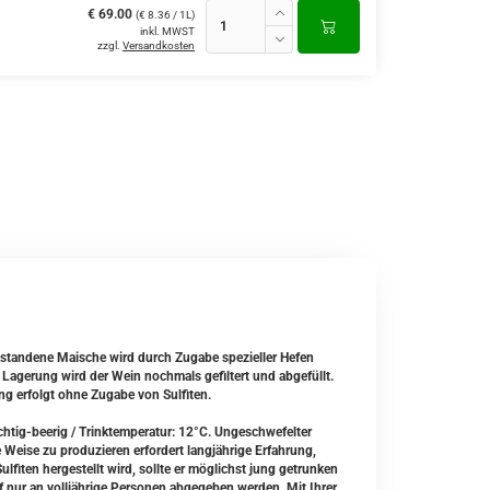
€ 69.00
(€ 8.36 / 1L)
inkl. MWST
zzgl.
Versandkosten
tstandene Maische wird durch Zugabe spezieller Hefen
 Lagerung wird der Wein nochmals gefiltert und abgefüllt.
ung erfolgt ohne Zugabe von Sulfiten.
chtig-beerig / Trinktemperatur: 12°C. Ungeschwefelter
Weise zu produzieren erfordert langjährige Erfahrung,
fiten hergestellt wird, sollte er möglichst jung getrunken
 nur an volljährige Personen abgegeben werden. Mit Ihrer