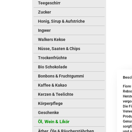
Teegeschirr
Zucker
Honig, Sirup & Aufstriche
Ingwer
Walkers Kekse
Nüsse, Saaten & Chips
Trockenfrüchte
Bio Schokolade
Bonbons & Fruchtgummi
Besc
Kaffee & Kakao
Fiore
Rebso
Kerzen & Teelichte
Herst
vergo
Körperpflege
Die Fi
Verwe
Geschenke
Produ
Öl, Wein & Likör
Genus
sorgf
Äther. Öle & Räucherstäbchen
und n