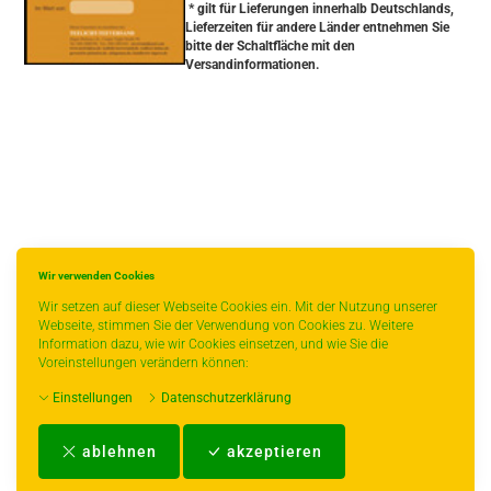
* gilt für Lieferungen innerhalb Deutschlands,
Lieferzeiten für andere Länder entnehmen Sie
bitte der Schaltfläche mit den
Versandinformationen.
Wir verwenden Cookies
Wir setzen auf dieser Webseite Cookies ein. Mit der Nutzung unserer
Webseite, stimmen Sie der Verwendung von Cookies zu. Weitere
Information dazu, wie wir Cookies einsetzen, und wie Sie die
Voreinstellungen verändern können:
Einstellungen
Datenschutzerklärung
Impressum
-
AGB
-
Zahlungs- und Versandbedingungen
-
Kontakt
-
Teeinfo
-
ablehnen
akzeptieren
Biozertifikat
-
Widerrufsrecht
-
Datenschutzerklärung
-