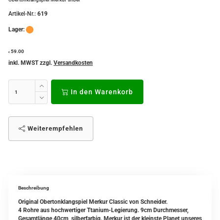
Artikel-Nr.:
619
Lager:
59.00
€
inkl. MWST zzgl.
Versandkosten
In den Warenkorb
Weiterempfehlen
Beschreibung
Original Obertonklangspiel Merkur Classic von Schneider.
4 Rohre aus hochwertiger Ttanium-Legierung. 9cm Durchmesser,
Gesamtlänge 40cm, silberfarbig. Merkur ist der kleinste Planet unseres